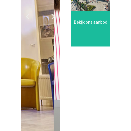
ons
aanbod
Click
Bekijk ons aanbod
Here
Semi-
Overheid
Bekijk
ons
aanbod
Click
Here