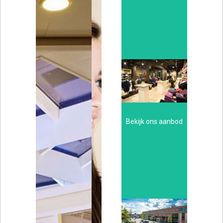
MKB
Bekijk
ons
aanbod
Click
Bekijk ons aanbod
Here
Retailbranche
Bekijk