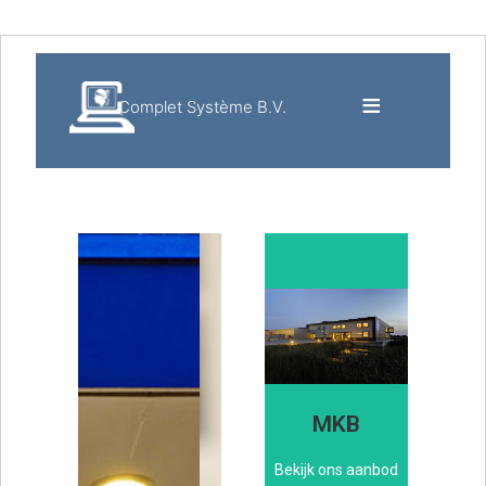
Complet Système B.V.
MKB
Bekijk ons aanbod